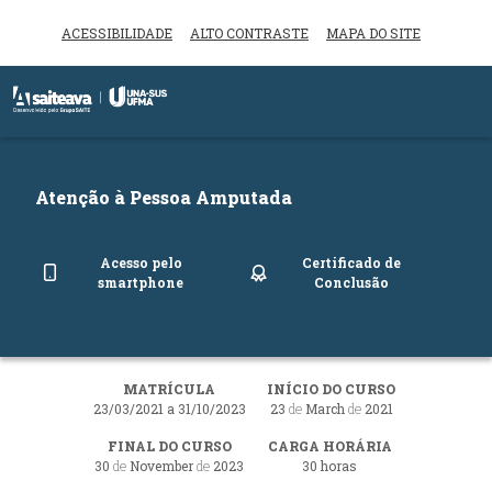
ACESSIBILIDADE
ALTO CONTRASTE
MAPA DO SITE
Inicio do menu
Ir para o conteúdo principal
Atenção à Pessoa Amputada
Acesso pelo
Certificado de
smartphone
Conclusão
MATRÍCULA
INÍCIO DO CURSO
23/03/2021 a 31/10/2023
23
de
March
de
2021
FINAL DO CURSO
CARGA HORÁRIA
30
de
November
de
2023
30 horas