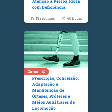
Atenção à Pessoa Idosa
com Deficiência
Quantidade de recursos
Número de hora
19 recursos
60 horas
Curso
Prescrição, Concessão,
Adaptação e
Manutenção de
Órteses, Próteses e
Meios Auxiliares de
Locomoção