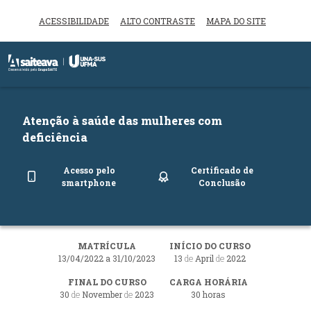
ACESSIBILIDADE
ALTO CONTRASTE
MAPA DO SITE
Inicio do menu
Ir para o conteúdo principal
Atenção à saúde das mulheres com
deficiência
Acesso pelo
Certificado de
smartphone
Conclusão
MATRÍCULA
INÍCIO DO CURSO
13/04/2022 a 31/10/2023
13
de
April
de
2022
FINAL DO CURSO
CARGA HORÁRIA
30
de
November
de
2023
30 horas