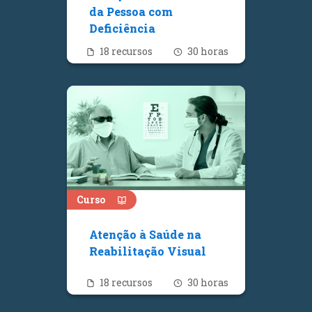
da Pessoa com
Deficiência
Quantidade de recursos
Número de hora
18 recursos
30 horas
Curso
Atenção à Saúde na
Reabilitação Visual
Quantidade de recursos
Número de hora
18 recursos
30 horas