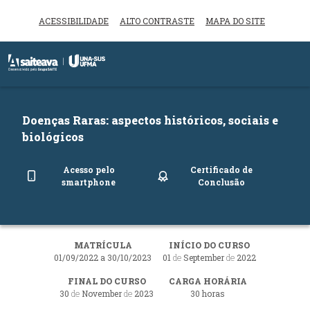
ACESSIBILIDADE
ALTO CONTRASTE
MAPA DO SITE
Inicio do menu
Ir para o conteúdo principal
Doenças Raras: aspectos históricos, sociais e
biológicos
Acesso pelo
Certificado de
smartphone
Conclusão
MATRÍCULA
INÍCIO DO CURSO
01/09/2022 a 30/10/2023
01
de
September
de
2022
FINAL DO CURSO
CARGA HORÁRIA
30
de
November
de
2023
30 horas