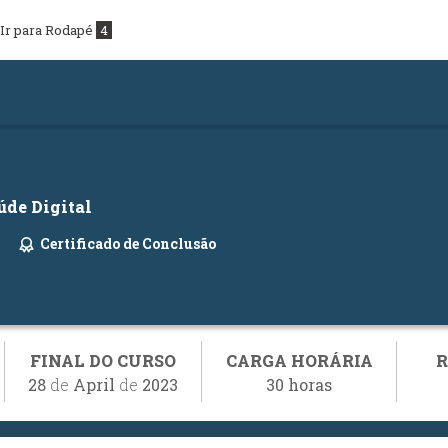
Ir para Rodapé
4
úde Digital
Certificado de Conclusão
FINAL DO CURSO
CARGA HORÁRIA
R
28
de
April
de
2023
30 horas