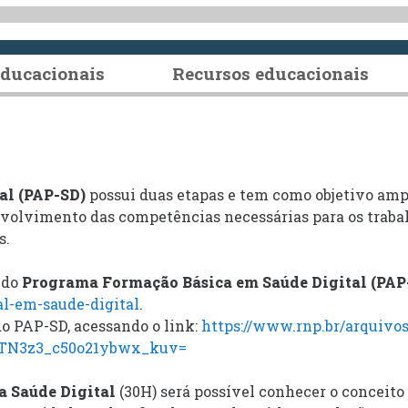
educacionais
Recursos educacionais
al (PAP-SD)
possui duas etapas e tem como objetivo
amp
envolvimento das competências necessárias para os traba
s.
s do
Programa
Formação Básica em Saúde Digital (PA
nal-em-saude-digital
.
o PAP-SD, acessando o link:
https://www.rnp.br/arquiv
0TN3z3_c50o21ybwx_kuv=
a Saúde Digital
(30H) será possível conhecer o conceito