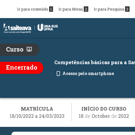
Ir para conteúdo
1
Ir para Menu
2
Ir para Pesquisa
3
Inicio do menu
Ir para o conteúdo principal
Curso
Competências básicas para a Sa
Encerrado
Acesso pelo smartphone
MATRÍCULA
INÍCIO DO CURSO
18/10/2022 a 24/03/2023
18
de
October
de
2022