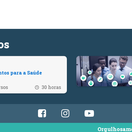
os
tos para a Saúde
Quantidade de recursos
Número de horas
rsos
30 horas
Facebook
Instagram
YouTube
Orgulhosame