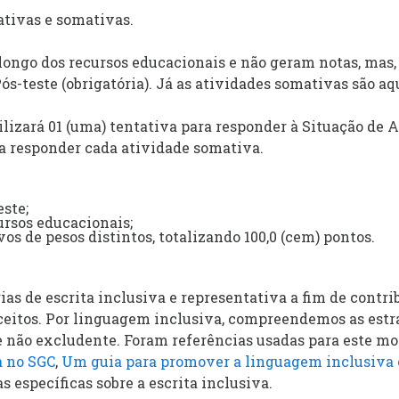
ativas e somativas.
 longo dos recursos educacionais e não geram notas, mas
s-teste (obrigatória). Já as atividades somativas são aq
zará 01 (uma) tentativa para responder à Situação de Ap
ra responder cada atividade somativa.
este;
ursos educacionais;
vos de pesos distintos, totalizando 100,0 (cem) pontos.
ias de escrita inclusiva e representativa a fim de contr
ceitos. Por linguagem inclusiva, compreendemos as est
a e não excludente. Foram referências usadas para este 
a no SGC
,
Um guia para promover a linguagem inclusiva
s específicas sobre a escrita inclusiva.