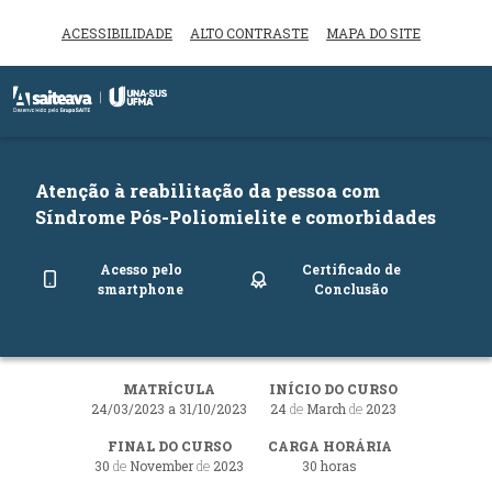
ACESSIBILIDADE
ALTO CONTRASTE
MAPA DO SITE
Inicio do menu
Ir para o conteúdo principal
Atenção à reabilitação da pessoa com
Síndrome Pós-Poliomielite e comorbidades
Acesso pelo
Certificado de
smartphone
Conclusão
MATRÍCULA
INÍCIO DO CURSO
24/03/2023 a 31/10/2023
24
de
March
de
2023
FINAL DO CURSO
CARGA HORÁRIA
30
de
November
de
2023
30 horas