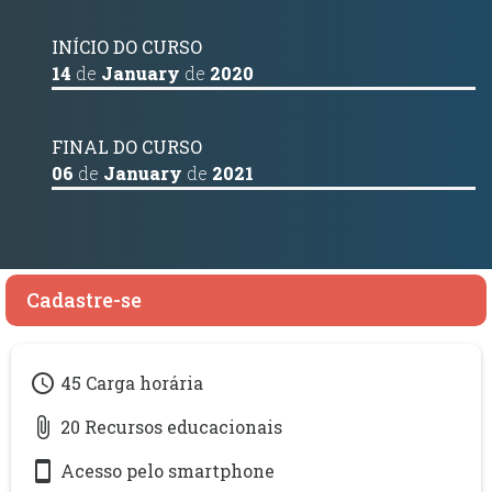
INÍCIO DO CURSO
14
de
January
de
2020
FINAL DO CURSO
06
de
January
de
2021
Cadastre-se
access_time
45 Carga horária
attach_file
20 Recursos educacionais
smartphone
Acesso pelo smartphone