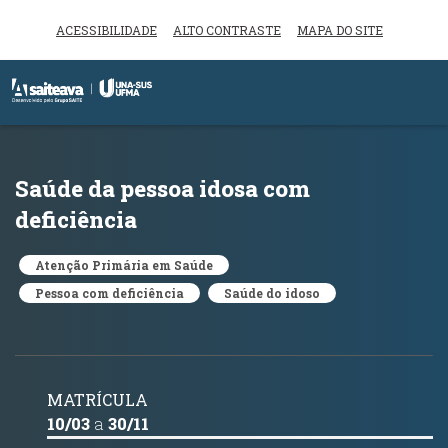
ACESSIBILIDADE
ALTO CONTRASTE
MAPA DO SITE
Inicio do menu
Ir para o conteúdo principal
Saúde da pessoa idosa com
deficiência
Atenção Primária em Saúde
Pessoa com deficiência
Saúde do idoso
MATRÍCULA
10/03
a
30/11